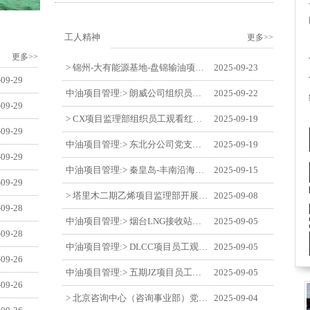
工人精神
更多>>
更多>>
> 锦州-大有能源基地-盘锦输油项目监理部举办“迎中交·庆国庆”联合团建活动
2025-09-23
-09-29
中油项目管理:> 朗威公司组织员工及统战人员观看电影《731》
2025-09-22
-09-29
> CX项目监理部组织员工观看红色教育电影《731》
2025-09-19
-09-29
中油项目管理:> 东北分公司党支部开展“勿忘国耻 强我中华”主题党日活动
2025-09-19
-09-29
中油项目管理:> 秦皇岛-丰南沿海输气管道工程项目开展9月份廉洁教育学习
2025-09-15
-09-29
> 塔里木二期乙烯项目监理部开展9月份廉学警示教育
2025-09-08
-09-28
中油项目管理:> 烟台LNG接收站项目员工观看中国人民抗日战争暨世界反法西斯战争胜利80周年阅兵式
2025-09-05
-09-28
中油项目管理:> DLCC项目员工观看纪念中国人民抗日战争暨世界反法西斯战争胜利80周年阅兵式
2025-09-05
-09-26
中油项目管理:> 五期JZ项目员工观看中国人民抗日战争暨世界反法西斯战争胜利80周年阅兵式
2025-09-05
-09-26
> 北京咨询中心（咨询事业部）党支部观看纪念中国人民抗日战争暨世界反法西斯战争胜利80周年阅兵仪式
2025-09-04