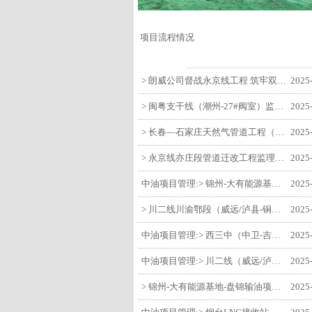
项目流程情况
> 朗威公司督战永京线工程 筑牢双节质量防线
2025
> 闽粤支干线（潮州-27#阀室）监理一标段组织开展节前安全生产专项检查
2025
> 长春—石家庄天然气管道工程（长岭-张家口段）监理四标段监理部开展中秋、国庆节前质量安全专项检查
2025
> 永京线亦庄段管道迁改工程监理部组织参建单位开专题会 锚定节点攻坚力保项目质速双优
2025
中油项目管理:> 锦州-大有能源基地-盘锦输油项目监理部组织召开节前QHSE专题会议
2025
> 川二线川渝鄂段（威远/泸县-铜梁）项目铜梁压气站1#压缩机一次投产成功
2025
中油项目管理:> 西三中（中卫-吉安）枣仙段枣阳联络压气站110kV变电所顺利送电
2025
中油项目管理:> 川二线（威远/泸县-铜梁）沱江隧道进口移交工程转入管道施工关键阶段
2025
> 锦州-大有能源基地-盘锦输油项目大有能源基地罐区工程顺利完成中交
2025