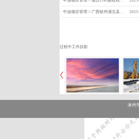
中油项目管理:> 烟台LNG接收站项目工艺区14个土建主体工程顺利验收
2025
中油项目管理:> 广西钦州浦北县安石10万千瓦风电项目召开首台风机浇筑复盘会
2025
过程中工作掠影
涿州