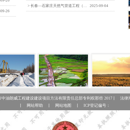
-09-26
> 长春—石家庄天然气管道工程（长岭-张家口段）监理四标段员工观看纪念中国人民抗日战争暨世界反法西斯战争胜利80周年大会
2025-09-04
-09-26
|
市中油朗威工程建设建设项目方法有限责任总部专利权那些 2017
法律
|
|
|
网站帮助
网站地图
ICP登记偏号：