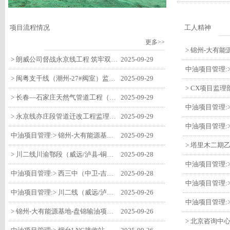
项目流程情况
工人精神
更多>>
> 朗威公司督战永京线工程 筑牢双节质量防线
2025-09-29
> 闽粤支干线（潮州-27#阀室）监理一标段组织开展节前安全生产专项检查
2025-09-29
> 长春—石家庄天然气管道工程（长岭-张家口段）监理四标段监理部开展中秋、国庆节前质量安全专项检查
2025-09-29
> 永京线亦庄段管道迁改工程监理部组织参建单位开专题会 锚定节点攻坚力保项目质速双优
2025-09-29
中油项目管理:> 锦州-大有能源基地-盘锦输油项目监理部组织召开节前QHSE专题会议
2025-09-29
> 川二线川渝鄂段（威远/泸县-铜梁）项目铜梁压气站1#压缩机一次投产成功
2025-09-28
中油项目管理:> 西三中（中卫-吉安）枣仙段枣阳联络压气站110kV变电所顺利送电
2025-09-28
中油项目管理:> 川二线（威远/泸县-铜梁）沱江隧道进口移交工程转入管道施工关键阶段
2025-09-26
> 锦州-大有能源基地-盘锦输油项目大有能源基地罐区工程顺利完成中交
2025-09-26