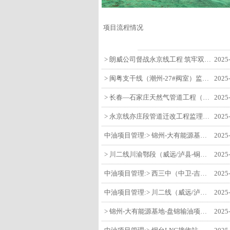
项目流程情况
> 朗威公司督战永京线工程 筑牢双节质量防线
2025
> 闽粤支干线（潮州-27#阀室）监理一标段组织开展节前安全生产专项检查
2025
> 长春—石家庄天然气管道工程（长岭-张家口段）监理四标段监理部开展中秋、国庆节前质量安全专项检查
2025
> 永京线亦庄段管道迁改工程监理部组织参建单位开专题会 锚定节点攻坚力保项目质速双优
2025
中油项目管理:> 锦州-大有能源基地-盘锦输油项目监理部组织召开节前QHSE专题会议
2025
> 川二线川渝鄂段（威远/泸县-铜梁）项目铜梁压气站1#压缩机一次投产成功
2025
中油项目管理:> 西三中（中卫-吉安）枣仙段枣阳联络压气站110kV变电所顺利送电
2025
中油项目管理:> 川二线（威远/泸县-铜梁）沱江隧道进口移交工程转入管道施工关键阶段
2025
> 锦州-大有能源基地-盘锦输油项目大有能源基地罐区工程顺利完成中交
2025