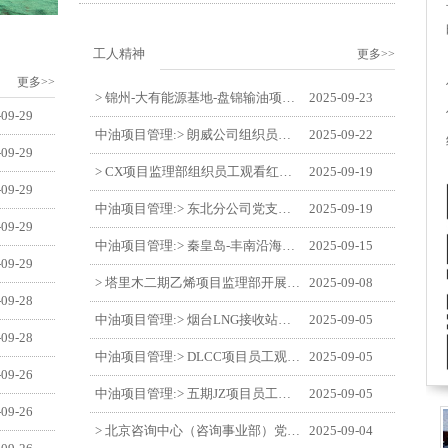
工人精神
更多>>
更多>>
> 锦州-大有能源基地-盘锦输油项目监理部举办“迎中交·庆国庆”联合团建活动
2025-09-23
-09-29
中油项目管理:> 朗威公司组织员工及统战人员观看电影《731》
2025-09-22
-09-29
> CX项目监理部组织员工观看红色教育电影《731》
2025-09-19
-09-29
中油项目管理:> 东北分公司党支部开展“勿忘国耻 强我中华”主题党日活动
2025-09-19
-09-29
中油项目管理:> 秦皇岛-丰南沿海输气管道工程项目开展9月份廉洁教育学习
2025-09-15
-09-29
> 塔里木二期乙烯项目监理部开展9月份廉学警示教育
2025-09-08
-09-28
中油项目管理:> 烟台LNG接收站项目员工观看中国人民抗日战争暨世界反法西斯战争胜利80周年阅兵式
2025-09-05
-09-28
中油项目管理:> DLCC项目员工观看纪念中国人民抗日战争暨世界反法西斯战争胜利80周年阅兵式
2025-09-05
-09-26
中油项目管理:> 五期JZ项目员工观看中国人民抗日战争暨世界反法西斯战争胜利80周年阅兵式
2025-09-05
-09-26
> 北京咨询中心（咨询事业部）党支部观看纪念中国人民抗日战争暨世界反法西斯战争胜利80周年阅兵仪式
2025-09-04