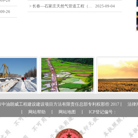
-09-26
> 长春—石家庄天然气管道工程（长岭-张家口段）监理四标段员工观看纪念中国人民抗日战争暨世界反法西斯战争胜利80周年大会
2025-09-04
-09-26
|
市中油朗威工程建设建设项目方法有限责任总部专利权那些 2017
法律
|
|
|
网站帮助
网站地图
ICP登记偏号：