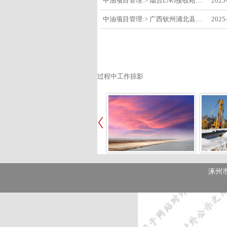
中油项目管理:> 烟台LNG接收站项目工艺区14个土建主体工程顺利验收
2025
中油项目管理:> 广西钦州浦北县安石10万千瓦风电项目召开首台风机浇筑复盘会
2025
过程中工作掠影
涿州