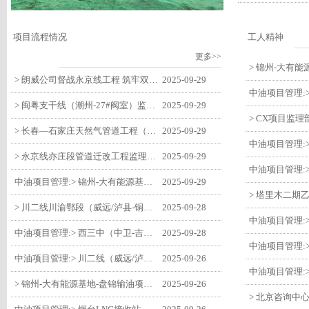
项目流程情况
工人精神
更多>>
> 朗威公司督战永京线工程 筑牢双节质量防线
2025-09-29
> 闽粤支干线（潮州-27#阀室）监理一标段组织开展节前安全生产专项检查
2025-09-29
> 长春—石家庄天然气管道工程（长岭-张家口段）监理四标段监理部开展中秋、国庆节前质量安全专项检查
2025-09-29
> 永京线亦庄段管道迁改工程监理部组织参建单位开专题会 锚定节点攻坚力保项目质速双优
2025-09-29
中油项目管理:> 锦州-大有能源基地-盘锦输油项目监理部组织召开节前QHSE专题会议
2025-09-29
> 川二线川渝鄂段（威远/泸县-铜梁）项目铜梁压气站1#压缩机一次投产成功
2025-09-28
中油项目管理:> 西三中（中卫-吉安）枣仙段枣阳联络压气站110kV变电所顺利送电
2025-09-28
中油项目管理:> 川二线（威远/泸县-铜梁）沱江隧道进口移交工程转入管道施工关键阶段
2025-09-26
> 锦州-大有能源基地-盘锦输油项目大有能源基地罐区工程顺利完成中交
2025-09-26