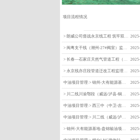
项目流程情况
> 朗威公司督战永京线工程 筑牢双节质量防线
2025
> 闽粤支干线（潮州-27#阀室）监理一标段组织开展节前安全生产专项检查
2025
> 长春—石家庄天然气管道工程（长岭-张家口段）监理四标段监理部开展中秋、国庆节前质量安全专项检查
2025
> 永京线亦庄段管道迁改工程监理部组织参建单位开专题会 锚定节点攻坚力保项目质速双优
2025
中油项目管理:> 锦州-大有能源基地-盘锦输油项目监理部组织召开节前QHSE专题会议
2025
> 川二线川渝鄂段（威远/泸县-铜梁）项目铜梁压气站1#压缩机一次投产成功
2025
中油项目管理:> 西三中（中卫-吉安）枣仙段枣阳联络压气站110kV变电所顺利送电
2025
中油项目管理:> 川二线（威远/泸县-铜梁）沱江隧道进口移交工程转入管道施工关键阶段
2025
> 锦州-大有能源基地-盘锦输油项目大有能源基地罐区工程顺利完成中交
2025