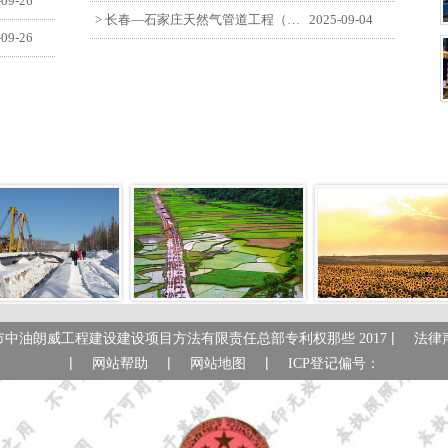
-09-26
> 长春—石家庄天然气管道工程（长岭-张家口段）监理四标段员工观看纪念中国人民抗日战争暨世界反法西斯战争胜利80周年大会
2025-09-04
-09-26
|
市中油朗威工程建设建设项目方法有限责任总部专利权那些 2017
法律
|
|
|
网站帮助
网站地图
ICP登记偏号：