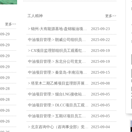
工人精神
更多>>
更多>>
> 锦州-大有能源基地-盘锦输油项目监理部举办“迎中交·庆国庆”联合团建活动
2025-09-23
-09-29
中油项目管理:> 朗威公司组织员工及统战人员观看电影《731》
2025-09-22
-09-29
> CX项目监理部组织员工观看红色教育电影《731》
2025-09-19
-09-29
中油项目管理:> 东北分公司党支部开展“勿忘国耻 强我中华”主题党日活动
2025-09-19
-09-29
中油项目管理:> 秦皇岛-丰南沿海输气管道工程项目开展9月份廉洁教育学习
2025-09-15
-09-29
> 塔里木二期乙烯项目监理部开展9月份廉学警示教育
2025-09-08
-09-28
中油项目管理:> 烟台LNG接收站项目员工观看中国人民抗日战争暨世界反法西斯战争胜利80周年阅兵式
2025-09-05
-09-28
中油项目管理:> DLCC项目员工观看纪念中国人民抗日战争暨世界反法西斯战争胜利80周年阅兵式
2025-09-05
-09-26
中油项目管理:> 五期JZ项目员工观看中国人民抗日战争暨世界反法西斯战争胜利80周年阅兵式
2025-09-05
-09-26
> 北京咨询中心（咨询事业部）党支部观看纪念中国人民抗日战争暨世界反法西斯战争胜利80周年阅兵仪式
2025-09-04