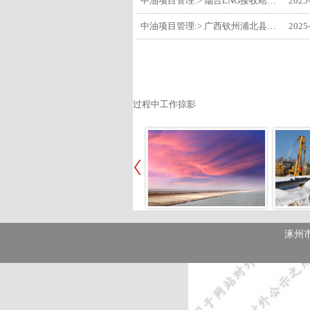
中油项目管理:> 烟台LNG接收站项目工艺区14个土建主体工程顺利验收
2025
中油项目管理:> 广西钦州浦北县安石10万千瓦风电项目召开首台风机浇筑复盘会
2025
过程中工作掠影
涿州