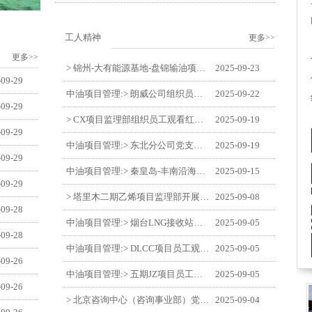
工人精神
更多>>
更多>>
> 锦州-大有能源基地-盘锦输油项目监理部举办“迎中交·庆国庆”联合团建活动
2025-09-23
-09-29
中油项目管理:> 朗威公司组织员工及统战人员观看电影《731》
2025-09-22
-09-29
> CX项目监理部组织员工观看红色教育电影《731》
2025-09-19
-09-29
中油项目管理:> 东北分公司党支部开展“勿忘国耻 强我中华”主题党日活动
2025-09-19
-09-29
中油项目管理:> 秦皇岛-丰南沿海输气管道工程项目开展9月份廉洁教育学习
2025-09-15
-09-29
> 塔里木二期乙烯项目监理部开展9月份廉学警示教育
2025-09-08
-09-28
中油项目管理:> 烟台LNG接收站项目员工观看中国人民抗日战争暨世界反法西斯战争胜利80周年阅兵式
2025-09-05
-09-28
中油项目管理:> DLCC项目员工观看纪念中国人民抗日战争暨世界反法西斯战争胜利80周年阅兵式
2025-09-05
-09-26
中油项目管理:> 五期JZ项目员工观看中国人民抗日战争暨世界反法西斯战争胜利80周年阅兵式
2025-09-05
-09-26
> 北京咨询中心（咨询事业部）党支部观看纪念中国人民抗日战争暨世界反法西斯战争胜利80周年阅兵仪式
2025-09-04