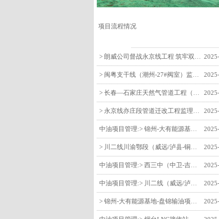
项目流程情况
> 朗威公司督战永京线工程 筑牢双节质量防线
2025
> 闽粤支干线（潮州-27#阀室）监理一标段组织开展节前安全生产专项检查
2025
> 长春—石家庄天然气管道工程（长岭-张家口段）监理四标段监理部开展中秋、国庆节前质量安全专项检查
2025
> 永京线亦庄段管道迁改工程监理部组织参建单位开专题会 锚定节点攻坚力保项目质速双优
2025
中油项目管理:> 锦州-大有能源基地-盘锦输油项目监理部组织召开节前QHSE专题会议
2025
> 川二线川渝鄂段（威远/泸县-铜梁）项目铜梁压气站1#压缩机一次投产成功
2025
中油项目管理:> 西三中（中卫-吉安）枣仙段枣阳联络压气站110kV变电所顺利送电
2025
中油项目管理:> 川二线（威远/泸县-铜梁）沱江隧道进口移交工程转入管道施工关键阶段
2025
> 锦州-大有能源基地-盘锦输油项目大有能源基地罐区工程顺利完成中交
2025