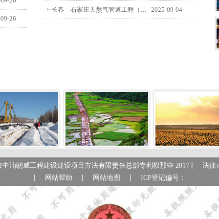
-09-26
> 长春—石家庄天然气管道工程（长岭-张家口段）监理四标段员工观看纪念中国人民抗日战争暨世界反法西斯战争胜利80周年大会
2025-09-04
-09-26
|
市中油朗威工程建设建设项目方法有限责任总部专利权那些 2017
法律
|
|
|
网站帮助
网站地图
ICP登记偏号：