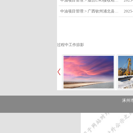
中油项目管理:> 烟台LNG接收站项目工艺区14个土建主体工程顺利验收
2025
中油项目管理:> 广西钦州浦北县安石10万千瓦风电项目召开首台风机浇筑复盘会
2025
过程中工作掠影
涿州