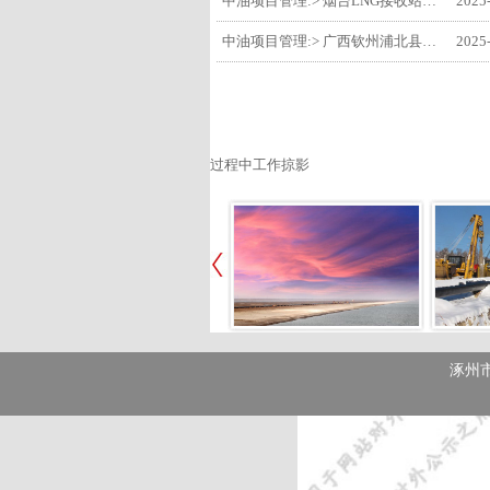
中油项目管理:> 烟台LNG接收站项目工艺区14个土建主体工程顺利验收
2025
中油项目管理:> 广西钦州浦北县安石10万千瓦风电项目召开首台风机浇筑复盘会
2025
过程中工作掠影
涿州