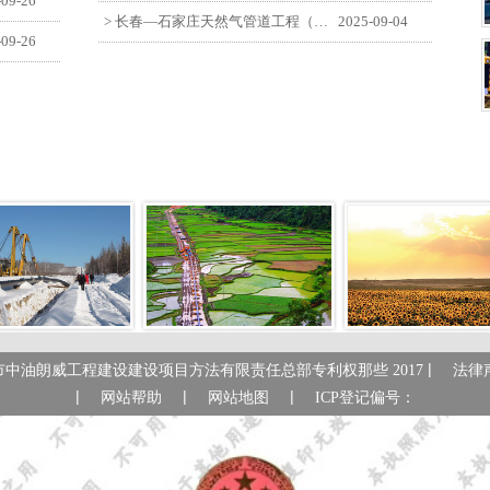
-09-26
> 长春—石家庄天然气管道工程（长岭-张家口段）监理四标段员工观看纪念中国人民抗日战争暨世界反法西斯战争胜利80周年大会
2025-09-04
-09-26
|
市中油朗威工程建设建设项目方法有限责任总部专利权那些 2017
法律
|
|
|
网站帮助
网站地图
ICP登记偏号：