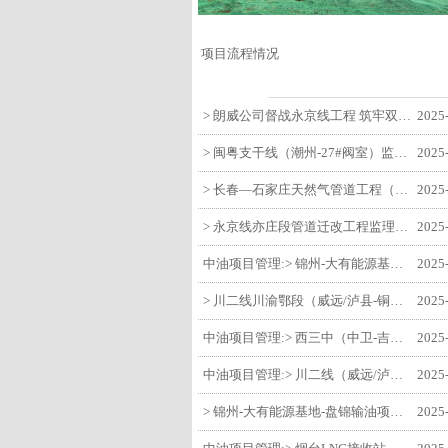
项目流程情况
> 朗威公司督战永京线工程 筑牢双节质量防线
2025
> 闽粤支干线（潮州-27#阀室）监理一标段组织开展节前安全生产专项检查
2025
> 长春—石家庄天然气管道工程（长岭-张家口段）监理四标段监理部开展中秋、国庆节前质量安全专项检查
2025
> 永京线亦庄段管道迁改工程监理部组织参建单位开专题会 锚定节点攻坚力保项目质速双优
2025
中油项目管理:> 锦州-大有能源基地-盘锦输油项目监理部组织召开节前QHSE专题会议
2025
> 川二线川渝鄂段（威远/泸县-铜梁）项目铜梁压气站1#压缩机一次投产成功
2025
中油项目管理:> 西三中（中卫-吉安）枣仙段枣阳联络压气站110kV变电所顺利送电
2025
中油项目管理:> 川二线（威远/泸县-铜梁）沱江隧道进口移交工程转入管道施工关键阶段
2025
> 锦州-大有能源基地-盘锦输油项目大有能源基地罐区工程顺利完成中交
2025