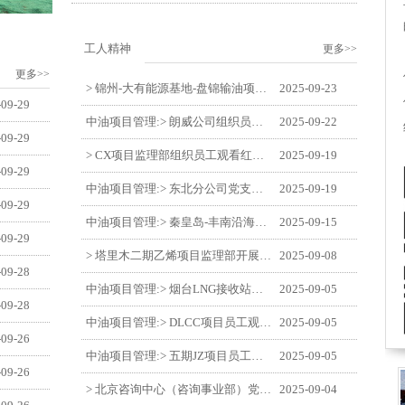
工人精神
更多>>
更多>>
> 锦州-大有能源基地-盘锦输油项目监理部举办“迎中交·庆国庆”联合团建活动
2025-09-23
-09-29
中油项目管理:> 朗威公司组织员工及统战人员观看电影《731》
2025-09-22
-09-29
> CX项目监理部组织员工观看红色教育电影《731》
2025-09-19
-09-29
中油项目管理:> 东北分公司党支部开展“勿忘国耻 强我中华”主题党日活动
2025-09-19
-09-29
中油项目管理:> 秦皇岛-丰南沿海输气管道工程项目开展9月份廉洁教育学习
2025-09-15
-09-29
> 塔里木二期乙烯项目监理部开展9月份廉学警示教育
2025-09-08
-09-28
中油项目管理:> 烟台LNG接收站项目员工观看中国人民抗日战争暨世界反法西斯战争胜利80周年阅兵式
2025-09-05
-09-28
中油项目管理:> DLCC项目员工观看纪念中国人民抗日战争暨世界反法西斯战争胜利80周年阅兵式
2025-09-05
-09-26
中油项目管理:> 五期JZ项目员工观看中国人民抗日战争暨世界反法西斯战争胜利80周年阅兵式
2025-09-05
-09-26
> 北京咨询中心（咨询事业部）党支部观看纪念中国人民抗日战争暨世界反法西斯战争胜利80周年阅兵仪式
2025-09-04